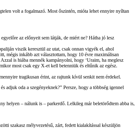
elen volt a fogalmazó. Most őszintén, mióta lehet ennyire nyíltan
gyelőre az előnyeit sem látják, de miért ne? Hátha jó lesz
aliján viszik keresztül az utat, csak onnan vigyék el, ahol
 itt, mégis inkább azt választottam, hogy 10 évre maximálisan
rni. Azzal is hiába mennék kampányolni, hogy ‘Uraim, ha meglesz
mikor most csak egy X-et kell betenniük és eltűnik az egész.
ennyire tragikusan érint, az rajtunk kívül senkit nem érdekel.
t és adjuk oda a szegényeknek?” Persze, hogy a többség igennel
y helyen – nálunk is – parkerdő. Lelkileg már beletörődtem abba is,
ti szakasz mélyvezetésű, zárt, fedett kialakítással készüljön