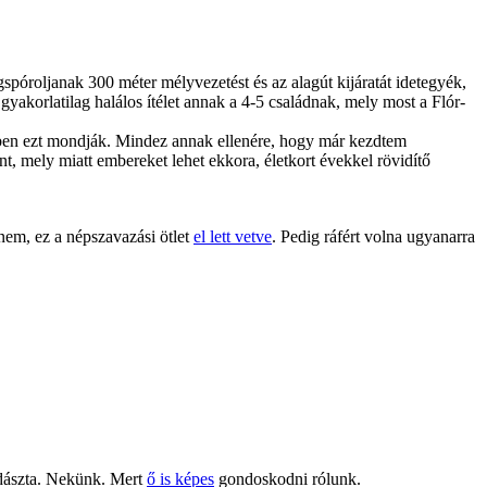
spóroljanak 300 méter mélyvezetést és az alagút kijáratát idetegyék,
yakorlatilag halálos ítélet annak a 4-5 családnak, mely most a Flór-
öbben ezt mondják. Mindez annak ellenére, hogy már kezdtem
t, mely miatt embereket lehet ekkora, életkort évekkel rövidítő
nem, ez a népszavazási ötlet
el lett vetve
. Pedig ráfért volna ugyanarra
adászta. Nekünk. Mert
ő is képes
gondoskodni rólunk.