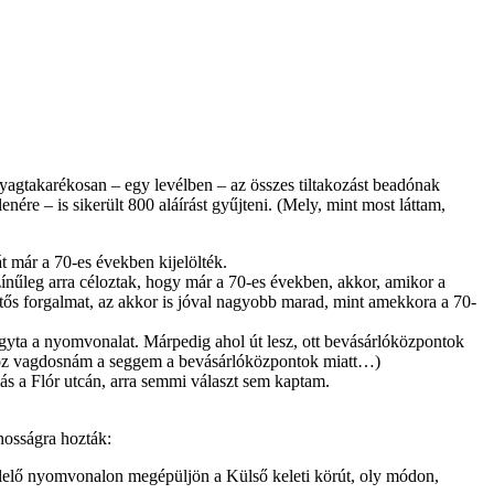
yagtakarékosan – egy levélben – az összes tiltakozást beadónak
lenére – is sikerült 800 aláírást gyűjteni. (Mely, mint most láttam,
 már a 70-es években kijelölték.
zínűleg arra céloztak, hogy már a 70-es években, akkor, amikor a
entős forgalmat, az akkor is jóval nagyobb marad, mint amekkora a 70-
agyta a nyomvonalat. Márpedig ahol út lesz, ott bevásárlóközpontok
dhöz vagdosnám a seggem a bevásárlóközpontok miatt…)
lás a Flór utcán, arra semmi választ sem kaptam.
nosságra hozták:
elelő nyomvonalon megépüljön a Külső keleti körút, oly módon,