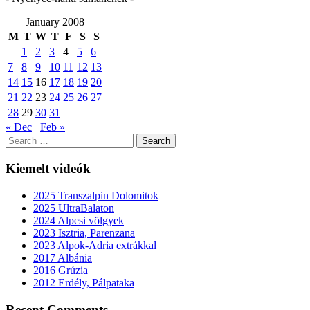
January 2008
M
T
W
T
F
S
S
1
2
3
4
5
6
7
8
9
10
11
12
13
14
15
16
17
18
19
20
21
22
23
24
25
26
27
28
29
30
31
« Dec
Feb »
Search
for:
Kiemelt videók
2025 Transzalpin Dolomitok
2025 UltraBalaton
2024 Alpesi völgyek
2023 Isztria, Parenzana
2023 Alpok-Adria extrákkal
2017 Albánia
2016 Grúzia
2012 Erdély, Pálpataka
Recent Comments