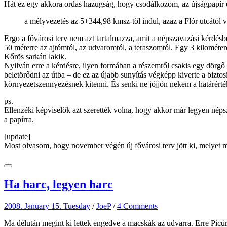
Hát ez egy akkora ordas hazugság, hogy csodálkozom, az újságpapír e
a mélyvezetés az 5+344,98 kmsz-től indul, azaz a Flór utcától v
Ergo a fővárosi terv nem azt tartalmazza, amit a népszavazási kérdésb
50 méterre az ajtómtól, az udvaromtól, a teraszomtól. Egy 3 kilométer
Kőrös sarkán lakik.
Nyilván erre a kérdésre, ilyen formában a részemről csakis egy dörg
beletörődni az útba – de ez az újabb sunyítás végképp kiverte a bizto
környezetszennyezésnek kitenni. És senki ne jöjjön nekem a határérté
ps.
Ellenzéki képviselők azt szerették volna, hogy akkor már legyen nép
a papírra.
[update]
Most olvasom, hogy november végén új fővárosi terv jött ki, melyet még
Ha harc, legyen harc
2008. January 15. Tuesday
/
JoeP
/
4 Comments
Ma délután megint ki lettek engedve a macskák az udvarra. Erre Picú