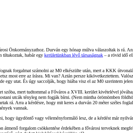
ővárosi Önkormányzathoz. Durván egy hónap múlva válaszoltak is rá. An
n tiltakoztak, habár egy
kerületünkban lévő társaságnak
– a rövid idő el
 fognak forgalmat számolni az M0 elkészülte után, mert a KKK útvonalát
etsz most erre az írásra. Mi van? Aztán persze kikövetkeztettem. Valós
 ide egy utat. És úgy saccolják, hogy hiába visz el az M0 szerintem jel
et szóba, mert tudtommal a Főváros a XVIII. kerület kivételével jóváh
a mostani utcák tényleg nem fogják bírni. (Nem mintha örömömben föl
rtak rá. Arra a kérdésre, hogy mit keres a durván 20 méter széles fogla
emények vannak.
dni, hogy ügydöntő vagy véleményformáló lesz, de a kérdést már nyilvá
son átmenő forgalom csökkentése érdekében a fővárosi terveknek megf