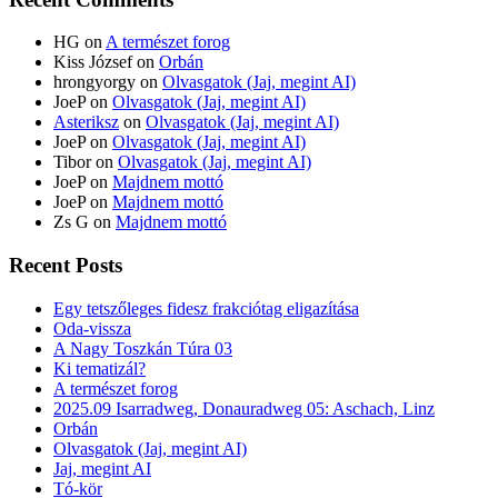
HG
on
A természet forog
Kiss József
on
Orbán
hrongyorgy
on
Olvasgatok (Jaj, megint AI)
JoeP
on
Olvasgatok (Jaj, megint AI)
Asteriksz
on
Olvasgatok (Jaj, megint AI)
JoeP
on
Olvasgatok (Jaj, megint AI)
Tibor
on
Olvasgatok (Jaj, megint AI)
JoeP
on
Majdnem mottó
JoeP
on
Majdnem mottó
Zs G
on
Majdnem mottó
Recent Posts
Egy tetszőleges fidesz frakciótag eligazítása
Oda-vissza
A Nagy Toszkán Túra 03
Ki tematizál?
A természet forog
2025.09 Isarradweg, Donauradweg 05: Aschach, Linz
Orbán
Olvasgatok (Jaj, megint AI)
Jaj, megint AI
Tó-kör