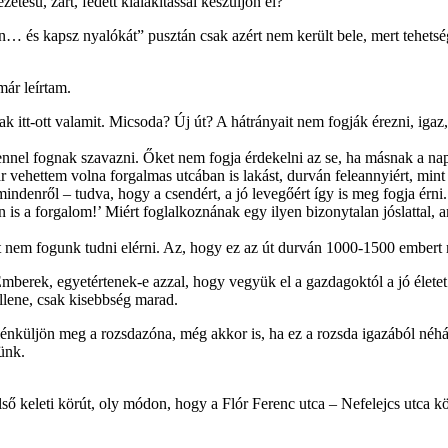
tésű, zárt, fedett kialakítással készüljön el?
és kapsz nyalókát” pusztán csak azért nem került bele, mert tehetségt
ár leírtam.
tt-ott valamit. Micsoda? Új út? A hátrányait nem fogják érezni, igaz, e
ennel fognak szavazni. Őket nem fogja érdekelni az se, ha másnak a napp
r vehettem volna forgalmas utcában is lakást, durván feleannyiért, mint
mindenről – tudva, hogy a csendért, a jó levegőért így is meg fogja é
is a forgalom!’ Miért foglalkoznának egy ilyen bizonytalan jóslattal, a
et nem fogunk tudni elérni. Az, hogy ez az út durván 1000-1500 embert m
mberek, egyetértenek-e azzal, hogy vegyük el a gazdagoktól a jó élete
llene, csak kisebbség marad.
énküljön meg a rozsdazóna, még akkor is, ha ez a rozsda igazából néhán
tünk.
keleti körút, oly módon, hogy a Flór Ferenc utca – Nefelejcs utca közöt