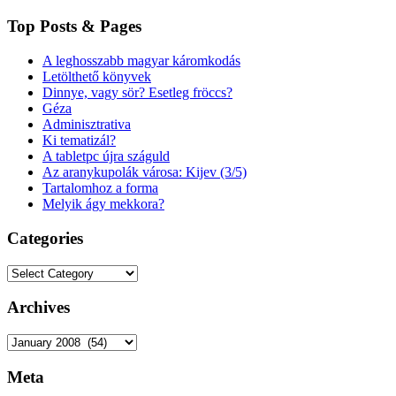
Top Posts & Pages
A leghosszabb magyar káromkodás
Letölthető könyvek
Dinnye, vagy sör? Esetleg fröccs?
Géza
Adminisztrativa
Ki tematizál?
A tabletpc újra száguld
Az aranykupolák városa: Kijev (3/5)
Tartalomhoz a forma
Melyik ágy mekkora?
Categories
Categories
Archives
Archives
Meta