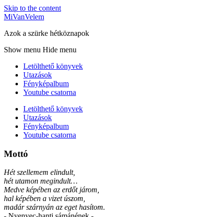
Skip to the content
MiVanVelem
Azok a szürke hétköznapok
Show menu
Hide menu
Letölthető könyvek
Utazások
Fényképalbum
Youtube csatorna
Letölthető könyvek
Utazások
Fényképalbum
Youtube csatorna
Mottó
Hét szellemem elindult,
hét utamon megindult…
Medve képében az erdőt járom,
hal képében a vizet úszom,
madár szárnyán az eget hasítom.
- Nyenyec-hanti sámánének -