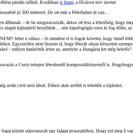
lbírta pirulás nélkül. Korábban
is írtam
, a fővárosi terv szerint
isszafelé jó 300 méterrel. De ott már a Péterhalmi út van…
en állítanak – de ha megszavazzák, akkor ott lesz a lehetőség, hogy meg
es alagút kijáratáról beszélünk… ami kipufogógáz ezen ki fog dőlni, az g
ő NEM!! lehet a válasz – és mindent el is fogok követni, hogy minél t
sítékot. Egyszerűen nem hiszem el, hogy létezik olyan kényelmi szempon
kkel – milyen határérték lehet az, amelybe a Hungária krt még belefér?
szavazás a Csery-telepen létesítendő komposztálóüzemről is. Hogyhogy
 senki civil nem látott. Ebben akár arrébb is tehették a kijáratot.
r fogai között odavonszolt egy faágat teraszajtóhoz. Hogy ezt meg ő v