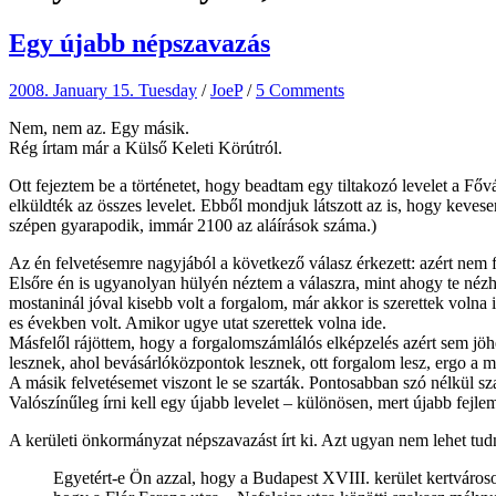
Egy újabb népszavazás
2008. January 15. Tuesday
/
JoeP
/
5 Comments
Nem, nem az. Egy másik.
Rég írtam már a Külső Keleti Körútról.
Ott fejeztem be a történetet, hogy beadtam egy tiltakozó levelet a F
elküldték az összes levelet. Ebből mondjuk látszott az is, hogy kevese
szépen gyarapodik, immár 2100 az aláírások száma.)
Az én felvetésemre nagyjából a következő válasz érkezett: azért nem
Elsőre én is ugyanolyan hülyén néztem a válaszra, mint ahogy te nézh
mostaninál jóval kisebb volt a forgalom, már akkor is szerettek volna
es években volt. Amikor ugye utat szerettek volna ide.
Másfelől rájöttem, hogy a forgalomszámlálós elképzelés azért sem jöh
lesznek, ahol bevásárlóközpontok lesznek, ott forgalom lesz, ergo 
A másik felvetésemet viszont le se szarták. Pontosabban szó nélkül sza
Valószínűleg írni kell egy újabb levelet – különösen, mert újabb fejl
A kerületi önkormányzat népszavazást írt ki. Azt ugyan nem lehet tu
Egyetért-e Ön azzal, hogy a Budapest XVIII. kerület kertváro